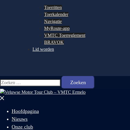
Toerritten
Toerkalender
Navigatie
MyRoute-app
VMTC Toerreglement
BRAVOK
Lid worden
Zoeken
Zoeken
naar:
Menu
sluiten
Hoofdpagina
Nieuws
Onze club